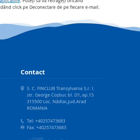
 aplicabile
. Puteți să vă retrageți oricând
ând click pe Deconectare de pe fiecare e-mail.
Contact
S. C. FINCLUB Transylvania S.r. l.
str. George Coșbuc bl. D1, ap.15
315500 Loc. Nădlac,jud.Arad
ROMANIA
Tel:
+40257473683
Fax:
+40257473683