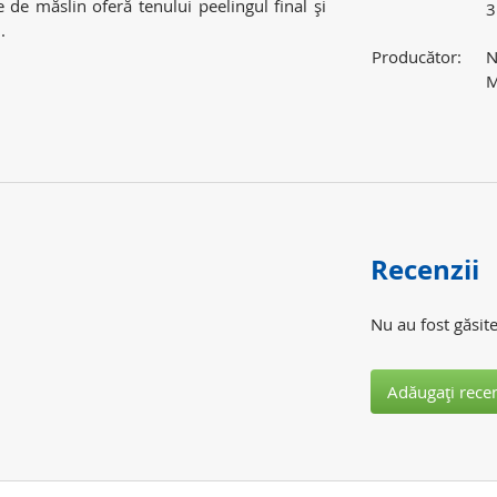
e de măslin oferă tenului peelingul final şi
3
.
Producător:
N
M
Recenzii
Nu au fost găsite
Adăugaţi rece