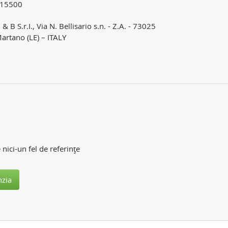
15500
 & B S.r.I., Via N. Bellisario s.n. - Z.A. - 73025
artano (LE) – ITALY
 nici-un fel de referinţe
nzia