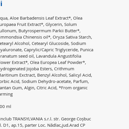
i
qua, Aloe Barbadensis Leaf Extract*, Olea
uropaea Fruit Extract*, Glycerin, Solum
ullonum, Butyrospermum Parkii Butter*,
immondsia Chinensis oil*, Oryza Sativa Starch,
etearyl Alcohol, Cetearyl Glucoside, Sodium
yaluronate, Caprylic/Capric Triglyceride, Punica
ranatum seed oil, Lavandula Angustifolia
lower Extract*, Olea Europea Leaf Powder*,
ydrogenated Jojoba Esters, Crithmum
aritinum Exctract, Benzyl Alcohol, Salicyl Acid,
orbic Acid, Sodium Dehydro-acetate, Parfum,
antan Gum, Algin, Citric Acid, *From organic
arming
00 ml
inclub TRANSYLVANIA s.r.l. str. George Coșbuc
l. D1, ap.15, parter Loc. Nădlac,jud.Arad CP