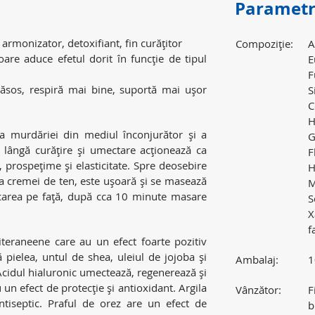
Parametr
 armonizator, detoxifiant, fin curăţitor
Compoziţie:
A
are aduce efetul dorit în funcţie de tipul
E
F
ăsos, respiră mai bine, suportă mai uşor
S
C
H
a murdăriei din mediul înconjurător şi a
G
 lângă curăţire şi umectare acţionează ca
F
e, prospeţime şi elasticitate. Spre deosebire
H
 a cremei de ten, este uşoară şi se masează
M
licarea pe faţă, după cca 10 minute masare
S
X
f
teraneene care au un efect foarte pozitiv
 pielea, untul de shea, uleiul de jojoba şi
Ambalaj:
1
 Acidul hialuronic umectează, regenerează şi
 un efect de protecţie şi antioxidant. Argila
Vânzător:
F
ntiseptic. Praful de orez are un efect de
b