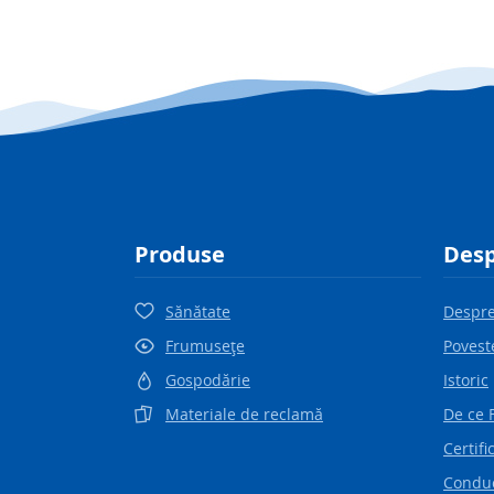
Produse
Desp
Sănătate
Despre
Frumuseţe
Povest
Gospodărie
Istoric
Materiale de reclamă
De ce 
Certifi
Conduc