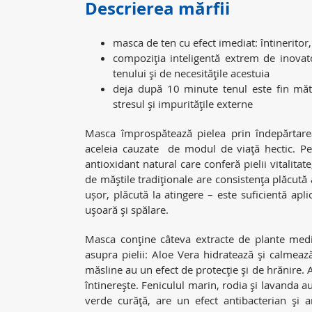
Descrierea mărfii
masca de ten cu efect imediat: întineritor,
compoziţia inteligentă extrem de inovato
tenului şi de necesităţile acestuia
deja după 10 minute tenul este fin măt
stresul şi impurităţile externe
Masca împrospătează pielea prin îndepărtare
aceleia cauzate de modul de viaţă hectic. Pe
antioxidant natural care conferă pielii vitalitat
de măştile tradiţionale are consistenţa plăcută
ușor, plăcută la atingere – este suficientă ap
uşoară şi spălare.
Masca conţine câteva extracte de plante medi
asupra pielii: Aloe Vera hidratează şi calmează
măsline au un efect de protecţie şi de hrănire.
întinereşte. Feniculul marin, rodia şi lavanda au
verde curăţă, are un efect antibacterian şi a