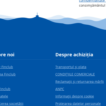
confidențialitate
consimșământul d
re noi
Despre achiziția
 Finclub
Transportul şi plata
ea Finclub
CONDIŢIILE COMERCIALE
Reclamaţii şi returnarea mărfii
Finclub
ANPC
catele
Informaţii despre cookie
erea societăţii
Protejarea datelor personale