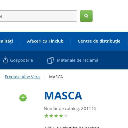
Search
alităţi
Afaceri cu Finclub
Centre de distribuţie
Gospodărie
Materiale de reclamă
Produse Aloe Vera
MASCA
MASCA
Număr de catalog: 801115