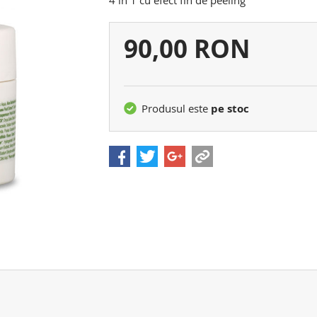
4 în 1 cu efect fin de peeling
Preţul
90,00 RON
dvs.:
Produsul este
pe stoc