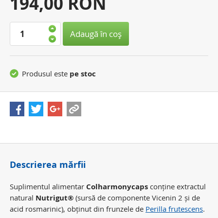
Preţul
194,00 RON
dvs.:
Adaugă în coş
Produsul este
pe stoc
Descrierea mărfii
Suplimentul alimentar
Colharmonycaps
conține extractul
natural
Nutrigut®
(sursă de componente Vicenin 2 și de
acid rosmarinic), obținut din frunzele de
Perilla frutescens
.