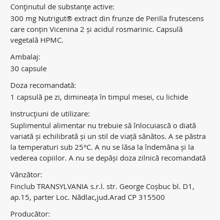
Conţinutul de substanţe active:
300 mg Nutrigut® extract din frunze de Perilla frutescens
care conțin Vicenina 2 și acidul rosmarinic. Capsulă
vegetală HPMC.
Ambalaj:
30 capsule
Doza recomandată:
1 capsulă pe zi, dimineața în timpul mesei, cu lichide
Instrucţiuni de utilizare:
Suplimentul alimentar nu trebuie să înlocuiască o diată
variată și echilibrată și un stil de viață sănătos. A se păstra
la temperaturi sub 25°C. A nu se lăsa la îndemâna și la
vederea copiilor. A nu se depăși doza zilnică recomandată
Vânzător:
Finclub TRANSYLVANIA s.r.l. str. George Coșbuc bl. D1,
ap.15, parter Loc. Nădlac,jud.Arad CP 315500
Producător: