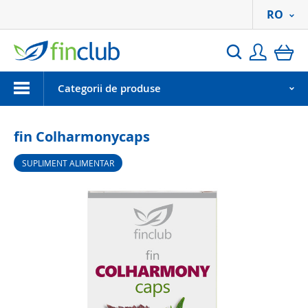
RO
Autentif
co
Search
Menu
Categorii de produse
fin Colharmonycaps
SUPLIMENT ALIMENTAR