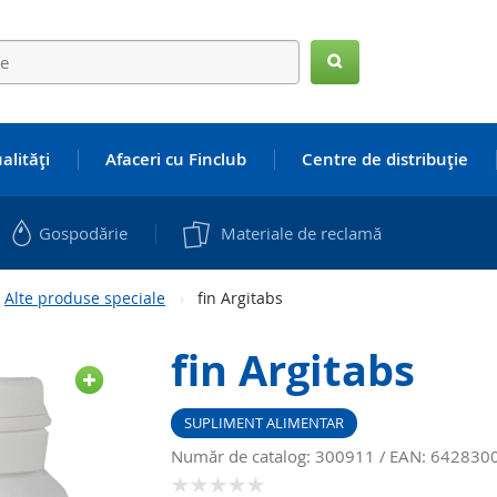
Search
alităţi
Afaceri cu Finclub
Centre de distribuţie
Gospodărie
Materiale de reclamă
Alte produse speciale
fin Argitabs
fin Argitabs
SUPLIMENT ALIMENTAR
Număr de catalog: 300911
EAN: 642830