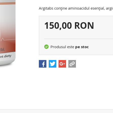
Argitabs conţine aminoacidul esenţial, argi
Preţul
150,00 RON
dvs.:
Produsul este
pe stoc