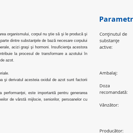
Parametr
Conţinutul de
area organismului, corpul nu ştie să şi le producă şi
substanţe
 parte dintre substanţele de bază necesare corpului
active:
erale, acizi graşi şi hormoni. Insuficienţa acestora
ontribuie la procesul de transformare a azotului în
 de azot.
Ambalaj:
eriale.
a şi derivatul acesteia oxidul de azot sunt factorii
Doza
recomandată:
ea performanţei, este importantă pentru generarea
ilor de vârstă mijlocie, seniorilor, persoanelor cu
Vânzător:
Producător: