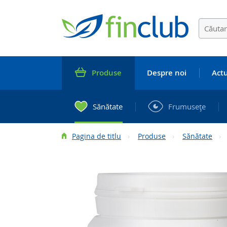
Produse
Despre noi
Actu
Sănătate
Frumuseţe
Pagina de titlu
Produse
Sănătate