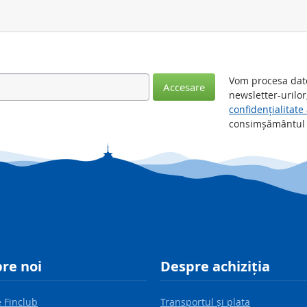
Vom procesa date
Accesare
newsletter-urilor
confidențialitate
consimșământul d
re noi
Despre achiziția
 Finclub
Transportul şi plata