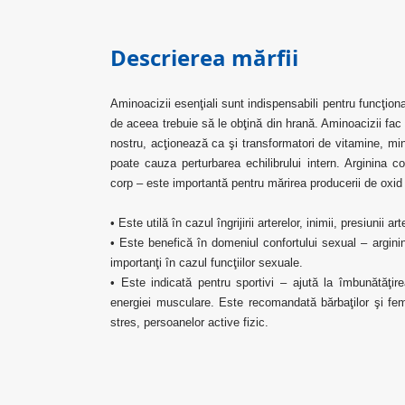
Descrierea mărfii
Aminoacizii esenţiali sunt indispensabili pentru funcţion
de aceea trebuie să le obţină din hrană. Aminoacizii fac
nostru, acţionează ca şi transformatori de vitamine, min
poate cauza perturbarea echilibrului intern. Arginina c
corp – este importantă pentru mărirea producerii de oxid
• Este utilă în cazul îngrijirii arterelor, inimii, presiunii art
• Este benefică în domeniul confortului sexual – arginin
importanţi în cazul funcţiilor sexuale.
• Este indicată pentru sportivi – ajută la îmbunătăţir
energiei musculare. Este recomandată bărbaţilor şi feme
stres, persoanelor active fizic.