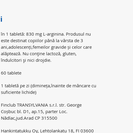
i
în 1 tabletă: 830 mg L-arginina. Produsul nu
este destinat copiilor pănă la vârsta de 3
ani,adolescenți,femeilor gravide și celor care
alăptează. Nu conţine lactoză, gluten,
îndulcitori şi nici drojdie.
60 tablete
1 tabletă pe zi (dimineța,înainte de mâncare cu
suficiente lichide)
Finclub TRANSYLVANIA s.r.l. str. George
Coșbuc bl. D1, ap.15, parter Loc.
Nădlac,jud.Arad CP 315500
Hankintatukku Oy, Lehtolankatu 18, FI 03600