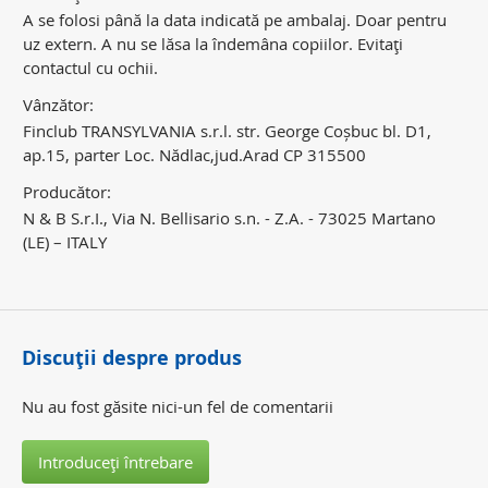
A se folosi până la data indicată pe ambalaj. Doar pentru
uz extern. A nu se lăsa la îndemâna copiilor. Evitaţi
contactul cu ochii.
Vânzător:
Finclub TRANSYLVANIA s.r.l. str. George Coșbuc bl. D1,
ap.15, parter Loc. Nădlac,jud.Arad CP 315500
Producător:
N & B S.r.I., Via N. Bellisario s.n. - Z.A. - 73025 Martano
(LE) – ITALY
Discuţii despre produs
Nu au fost găsite nici-un fel de comentarii
Introduceţi întrebare