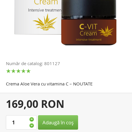
Număr de catalog: 801127
Crema Aloe Vera cu vitamina C – NOUTATE
Preţul
169,00 RON
dvs.:
Adaugă în coş