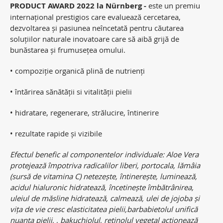
PRODUCT AWARD 2022 la Nürnberg -
este un premiu
internațional prestigios care evaluează cercetarea,
dezvoltarea și pasiunea neîncetată pentru căutarea
soluțiilor naturale inovatoare care să aibă grijă de
bunăstarea și frumusețea omului.
• compoziție organică plină de nutrienți
• întărirea sănătății si vitalității pielii
• hidratare, regenerare, strălucire, întinerire
• rezultate rapide și vizibile
Efectul benefic al componentelor individuale: Aloe Vera
protejează împotriva radicalilor liberi, portocala, lămâia
(sursă de vitamina C) netezește, întinerește, luminează,
acidul hialuronic hidratează, încetinește îmbătrânirea,
uleiul de măsline hidratează, calmează, ulei de jojoba și
vița de vie cresc elasticitatea pielii,barbabietolul unifică
nuanța pielii, , bakuchiolul, retinolul vegetal acționează