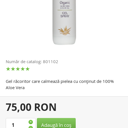
Număr de catalog: 801102
Gel răcoritor care calmează pielea cu conţinut de 100%
Aloe Vera
Preţul
75,00 RON
dvs.:
Adaugă în coş